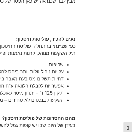
מבין לבד שכנראה יש כאן הפסד של כס
נעים להכיר, פוליסות חיסכון:
כפי שציינתי בהתחלה, פוליסת החיסכון
תיק השקעות מנוהל, קרנות נאמנות ופיק
שקיפות.
עלויות ניהול זולות יותר ביחס לחל
דחיית תשלום מס בעת מעבר בין 
אפשרויות לקבלת הלוואה ע”ח הכ
תיקון 125 ד’ – יתרון מיסוי לאוכלוסייה היותר בוגרת (ילידי עד 1948).
השקעות בנכסים לא סחירים – מהו
מהם החסרונות של פוליסת חיסכון?
בעידן של היום שבו יש קופות גמל להשק
מתג ניגודיות גבוהה