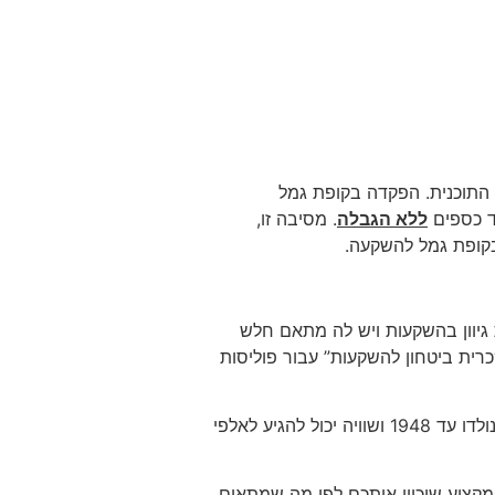
 התוכנית. הפקדה בקופת גמל
ללא הגבלה
. מסיבה זו,
 בקופת גמל להשקעה.
גיוון בהשקעות ויש לה מתאם חלש
רית ביטחון להשקעות” עבור פוליסות
יתרון נוסף לטובת פוליסות החיסכון – סעיף 125 ד לתקנות מס הכנסה. סעיף זה הוא הטבת מס לחוסכים שנולדו עד 1948 ושוויה יכול להגיע לאלפי
מקצוע שיכוון אותכם לפי מה שמתאים