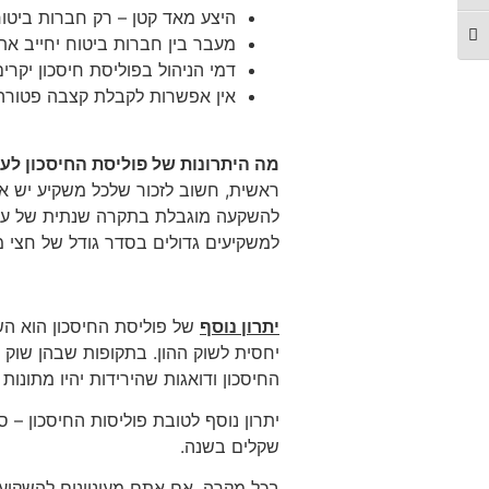
היצע מאד קטן – רק חברות ביטוח מ
מתג גודל גופן
מעבר בין חברות ביטוח יחייב את
דמי הניהול בפוליסת חיסכון יקרי
אין אפשרות לקבלת קצבה פטורה
מה היתרונות של פוליסת החיסכון ל
ראשית, חשוב לזכור שלכל משקיע יש את
להשקעה מוגבלת בתקרה שנתית של עד 76,449 ₪ (נכון לשנת 2023) בעוד שבפוליסת חיסכון ניתן להפקיד כ
למשקיעים גדולים בסדר גודל של חצי מי
יתרון נוסף
של פוליסת החיסכון הוא הש
יחסית לשוק ההון. בתקופות שבהן שוק 
החיסכון ודואגות שהירידות יהיו מתונות י
שקלים בשנה.
בכל מקרה, אם אתם מעוניינים להשקיע 