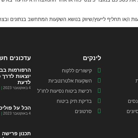
שקעות ו/או תחליף לייעוץ/שיווק בנושא השקעות המתחשב בנתונים ובצ
לינקים
עדכונים חש
הרפורמות בבי
קישורים ללקוח
יוצאות לדרך 
ת
השקעות אלטרנטביות
לדעת
4 באוקטובר 2023
א
רכישת ביטוח נסיעות לחו"ל
נסים
בדיקת תיק ביטוח
הכל על פוליס
יונים
סרטונים
4 באוקטובר 2023
א
תכנון פרישה 