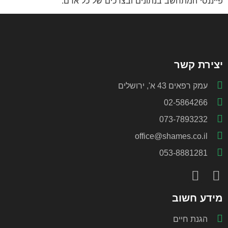
פייננסי המתחשב בנתונים ובצרכים של כל אדם.
יצירת קשר
עמק רפאים 43 א', ירושלים
02-5864266
073-7893232
office@shames.co.il
053-8881281
מידע חשוב
הגנת חיים