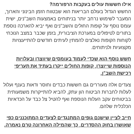
אילו חששות עולים בעקבות הרפורמה?
החשש הגדול בעולם הבריאות הוא שבטווח הזמן הבינוני והארוך,
המעבר לשימוש נרחב יותר בניתוחים באמצעות השב”נים, ישית
עומס נוסף על קופות החולים והשב”נים ואף יביא להארכה נוספת
בתורים לטיפולים במערכת הציבורית, בזמן שכבר במצב הנוכחי
לקוחות הקופות נאלצים להמתין לעיתים חודשים להתייעצויות
מקצועיות ולניתוחים.
חשש נוסף הוא שכדי לעמוד בעומסים שיווצרו ובעלויות
הנוספות שייוצרו, קופות החולים ייקרו בעתיד את תעריפי
רכישת השב”ן.
צעדים אלה מעוררים גם חששות כבדים וחוסר ודאות בענף ועלול
לעלות לחברות הביטוח הון עתק, להביא להתייקרות משמעותית
בביטוחים עקב העלות הנוספת ואף להטיל צל כבד על הכדאיות
הכלכלית שלהם.
חייב לציין שישנם גופים המתנגדים לצעדים המתוכננים כפי
שאושרו בחוק ההסדרים, כך שהמילה האחרונה טרם נאמרה.