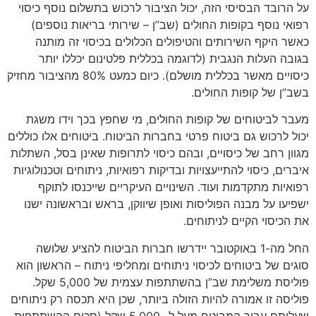
על הרובד הבסיסי הזה, יכול הציבור לרכוש בתשלום נוסף כיסוי
רפואי נוסף בקופות החולים (שב”ן – שירותי בריאות נוספים)
כאשר היקף השירותים והטיפולים הכלולים בכיסוי זה מותנה
בגובה העלות הנגבית (לדוגמה בכללית פלטינום יכללו יותר
כיסויים מאשר בכללית מושלם). כיום כמעט 80% מהציבור מחזיק
בשב”ן של קופות החולים.
מעבר לביטוחים של קופות החולים, מי שחפץ בכך וידו משגת
יכול לרכוש גם ביטוח פרטי בחברות הביטוח. ביטוחים אלו כוללים
מגוון רחב של כיסויים, ובהם כיסוי לתרופות שאינן בסל, השתלות
איברים, כיסוי להתייעצויות ובדיקות רפואיות, ניתוחים וטכנולוגיות
רפואיות מתקדמות ועוד. השינויים העיקריים שייכנסו לתוקף
ישפיעו על מבנה הפוליסות ואופן שיווקן, בראש ובראשונה ישנו
את הכיסוי הקיים לניתוחים.
החל מה-1 באוקטובר יידרשו חברות הביטוח להציע שלושה
סוגים של ביטוחים לכיסוי ניתוחים ומחליפי ניתוח – הראשון הוא
פוליסת משלימת שב”ן בהשתתפות עצמית של 5,000 שקל.
פוליסה זו אמורה להיות הזולה ביותר, שכן היא תכסה רק ניתוחים
שעלותם עבור המבוטח מעל ל- 5,000 שקל (סכום ההשתתפות